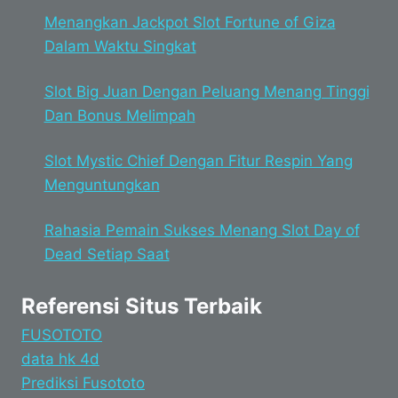
Menangkan Jackpot Slot Fortune of Giza
Dalam Waktu Singkat
Slot Big Juan Dengan Peluang Menang Tinggi
Dan Bonus Melimpah
Slot Mystic Chief Dengan Fitur Respin Yang
Menguntungkan
Rahasia Pemain Sukses Menang Slot Day of
Dead Setiap Saat
Referensi Situs Terbaik
FUSOTOTO
data hk 4d
Prediksi Fusototo