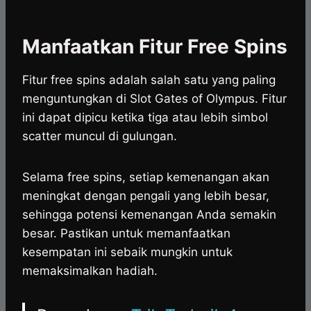
Manfaatkan Fitur Free Spins
Fitur free spins adalah salah satu yang paling
menguntungkan di Slot Gates of Olympus. Fitur
ini dapat dipicu ketika tiga atau lebih simbol
scatter muncul di gulungan.
Selama free spins, setiap kemenangan akan
meningkat dengan pengali yang lebih besar,
sehingga potensi kemenangan Anda semakin
besar. Pastikan untuk memanfaatkan
kesempatan ini sebaik mungkin untuk
memaksimalkan hadiah.