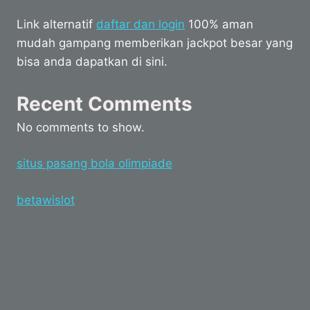
Link alternatif
daftar dan login
100% aman
mudah gampang memberikan jackpot besar yang
bisa anda dapatkan di sini.
Recent Comments
No comments to show.
situs pasang bola olimpiade
betawislot